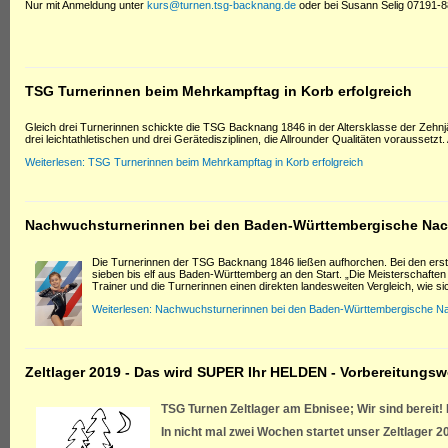
Nur mit Anmeldung unter
kurs@turnen.tsg-backnang.de
oder bei Susann Selig 07191-
TSG Turnerinnen beim Mehrkampftag in Korb erfolgreich
Gleich drei Turnerinnen schickte die TSG Backnang 1846 in der Altersklasse der Zeh
drei leichtathletischen und drei Gerätedisziplinen, die Allrounder Qualitäten voraussetz
Weiterlesen: TSG Turnerinnen beim Mehrkampftag in Korb erfolgreich
Nachwuchsturnerinnen bei den Baden-Württembergische Nac
Die Turnerinnen der TSG Backnang 1846 ließen aufhorchen. Bei den ers
sieben bis elf aus Baden-Württemberg an den Start. „Die Meisterschaften
Trainer und die Turnerinnen einen direkten landesweiten Vergleich, wie s
Weiterlesen: Nachwuchsturnerinnen bei den Baden-Württembergische Na
Zeltlager 2019 - Das wird SUPER Ihr HELDEN - Vorbereitung
TSG Turnen Zeltlager am Ebnisee; Wir sind bereit! 
In nicht mal zwei Wochen startet unser Zeltlager 20