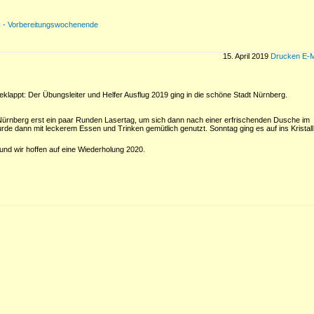
N - Vorbereitungswochenende
15. April 2019
Drucken
E-M
geklappt: Der Übungsleiter und Helfer Ausflug 2019 ging in die schöne Stadt Nürnberg.
 Nürnberg erst ein paar Runden Lasertag, um sich dann nach einer erfrischenden Dusche im
e dann mit leckerem Essen und Trinken gemütlich genutzt. Sonntag ging es auf ins Kristall
und wir hoffen auf eine Wiederholung 2020.