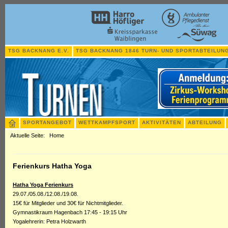
TSG BACKNANG E.V.
TSG BACKNANG 1846 TURN- UND SPORTABTEILUNG
SPORTANGEBOT
WETTKAMPFSPORT
AKTIVITÄTEN
ABTEILUNG
Aktuelle Seite:
Home
Ferienkurs Hatha Yoga
Hatha Yoga Ferienkurs
29.07./05.08./12.08./19.08.
15€ für Mitglieder und 30€ für Nichtmitglieder.
Gymnastikraum Hagenbach 17:45 - 19:15 Uhr
Yogalehrerin: Petra Holzwarth