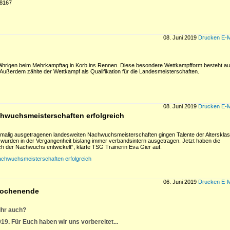
88167
08. Juni 2019
Drucken
E-M
njährigen beim Mehrkampftag in Korb ins Rennen. Diese besondere Wettkampfform besteht a
t. Außerdem zählte der Wettkampf als Qualifikation für die Landesmeisterschaften.
08. Juni 2019
Drucken
E-M
hwuchsmeisterschaften erfolgreich
tmalig ausgetragenen landesweiten Nachwuchsmeisterschaften gingen Talente der Alterskla
 wurden in der Vergangenheit bislang immer verbandsintern ausgetragen. Jetzt haben die
ich der Nachwuchs entwickelt“, klärte TSG Trainerin Eva Gier auf.
chwuchsmeisterschaften erfolgreich
06. Juni 2019
Drucken
E-M
swochenende
Ihr auch?
19. Für Euch haben wir uns vorbereitet...