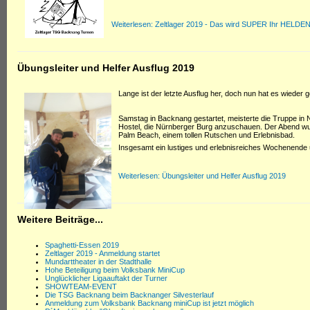
Weiterlesen: Zeltlager 2019 - Das wird SUPER Ihr HELDE
Übungsleiter und Helfer Ausflug 2019
Lange ist der letzte Ausflug her, doch nun hat es wieder 
Samstag in Backnang gestartet, meisterte die Truppe in
Hostel, die Nürnberger Burg anzuschauen. Der Abend wurd
Palm Beach, einem tollen Rutschen und Erlebnisbad.
Insgesamt ein lustiges und erlebnisreiches Wochenende 
Weiterlesen: Übungsleiter und Helfer Ausflug 2019
Weitere Beiträge...
Spaghetti-Essen 2019
Zeltlager 2019 - Anmeldung startet
Mundarttheater in der Stadthalle
Hohe Beteiligung beim Volksbank MiniCup
Unglücklicher Ligaauftakt der Turner
SHOWTEAM-EVENT
Die TSG Backnang beim Backnanger Silvesterlauf
Anmeldung zum Volksbank Backnang miniCup ist jetzt möglich