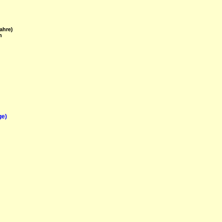
ahre)
n
ge)