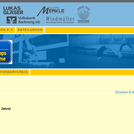
EN E.V.
ABTEILUNGEN
FÖRDERVEREIN
Drucken
E-M
8 Jahre
)