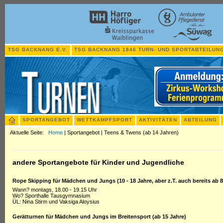
TSG BACKNANG E.V.
TSG BACKNANG 1846 TURN- UND SPORTABTEILUNG
SPORTANGEBOT
WETTKAMPFSPORT
AKTIVITÄTEN
ABTEILUNG
Aktuelle Seite:
Home
|
Sportangebot
|
Teens & Twens (ab 14 Jahren)
andere Sportangebote für Kinder und Jugendliche
Rope Skipping für Mädchen und Jungs (10 - 18 Jahre
, aber z.T. auch bereits ab 
Wann? montags, 18.00 - 19.15 Uhr
Wo? Sporthalle Tausgymnasium
ÜL: Nina Stirm und Vaksiga Aloysius
Gerätturnen
für Mädchen und Jungs im Breitensport
(ab 15 Jahre)