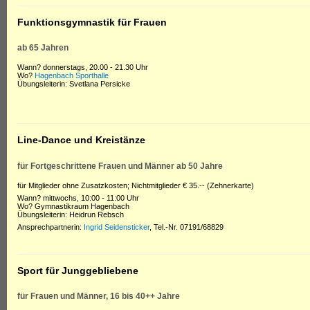
Funktionsgymnastik für Frauen
ab 65 Jahren
Wann? donnerstags, 20.00 - 21.30 Uhr
Wo?
Hagenbach Sporthalle
Übungsleiterin: Svetlana Persicke
Line-Dance und Kreistänze
für Fortgeschrittene Frauen und Männer ab 50 Jahre
für Mitglieder ohne Zusatzkosten; Nichtmitglieder € 35.-- (Zehnerkarte)
Wann? mittwochs, 10:00 - 11:00 Uhr
Wo? Gymnastikraum Hagenbach
Übungsleiterin: Heidrun Rebsch
Ansprechpartnerin:
Ingrid Seidensticker
, Tel.-Nr. 07191/68829
Sport für Junggebliebene
für Frauen und Männer, 16 bis 40++ Jahre