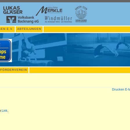
EN E.V.
ABTEILUNGEN
FÖRDERVEREIN
Drucken
E-M
em
Link
.