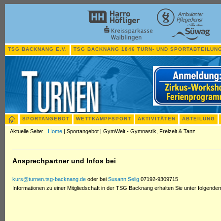
TSG BACKNANG E.V.
TSG BACKNANG 1846 TURN- UND SPORTABTEILUNG
SPORTANGEBOT
WETTKAMPFSPORT
AKTIVITÄTEN
ABTEILUNG
Aktuelle Seite:
Home
|
Sportangebot
|
GymWelt - Gymnastik, Freizeit & Tanz
Ansprechpartner und Infos bei
kurs@turnen.tsg-backnang.de
oder bei
Susann Selig
07192-9309715
Informationen zu einer Mitgliedschaft in der TSG Backnang erhalten Sie unter folgend