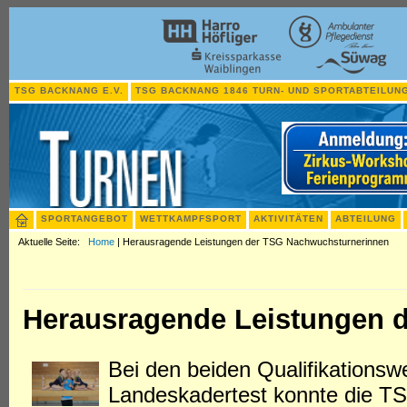
TSG BACKNANG E.V.
TSG BACKNANG 1846 TURN- UND SPORTABTEILUNG
SPORTANGEBOT
WETTKAMPFSPORT
AKTIVITÄTEN
ABTEILUNG
Aktuelle Seite:
Home
|
Herausragende Leistungen der TSG Nachwuchsturnerinnen
Herausragende Leistungen 
Bei den beiden Qualifikations
Landeskadertest konnte die TS