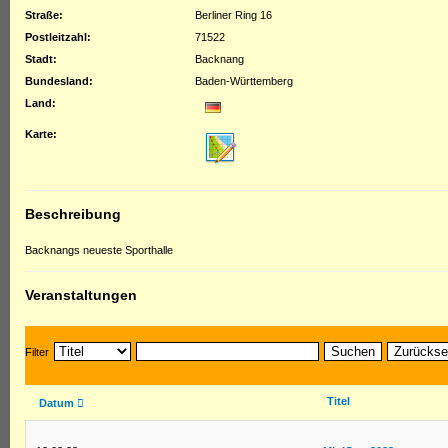
Straße:
Berliner Ring 16
Postleitzahl:
71522
Stadt:
Backnang
Bundesland:
Baden-Württemberg
Land:
Karte:
Beschreibung
Backnangs neueste Sporthalle
Veranstaltungen
Suchen
Zurückse
Filter
Titel
Datum