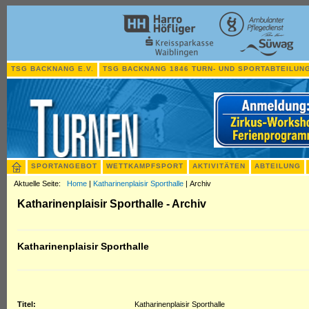
TSG BACKNANG E.V.
TSG BACKNANG 1846 TURN- UND SPORTABTEILUNG
SPORTANGEBOT
WETTKAMPFSPORT
AKTIVITÄTEN
ABTEILUNG
Aktuelle Seite:
Home
|
Katharinenplaisir Sporthalle
|
Archiv
Katharinenplaisir Sporthalle - Archiv
Katharinenplaisir Sporthalle
Titel:
Katharinenplaisir Sporthalle