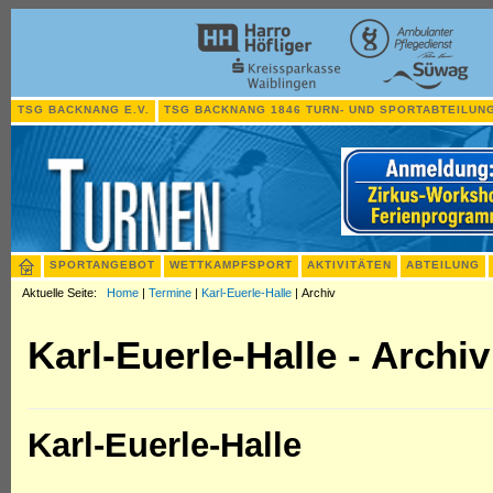
TSG BACKNANG E.V.
TSG BACKNANG 1846 TURN- UND SPORTABTEILUNG
SPORTANGEBOT
WETTKAMPFSPORT
AKTIVITÄTEN
ABTEILUNG
Aktuelle Seite:
Home
|
Termine
|
Karl-Euerle-Halle
|
Archiv
Karl-Euerle-Halle - Archiv
Karl-Euerle-Halle