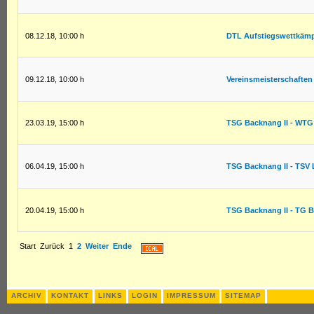
08.12.18
,
10:00 h
DTL Aufstiegswettkäm
09.12.18
,
10:00 h
Vereinsmeisterschaften
23.03.19
,
15:00 h
TSG Backnang II - WTG
06.04.19
,
15:00 h
TSG Backnang II - TSV 
20.04.19
,
15:00 h
TSG Backnang II - TG B
Start
Zurück
1
2
Weiter
Ende
ARCHIV
KONTAKT
LINKS
LOGIN
IMPRESSUM
SITEMAP